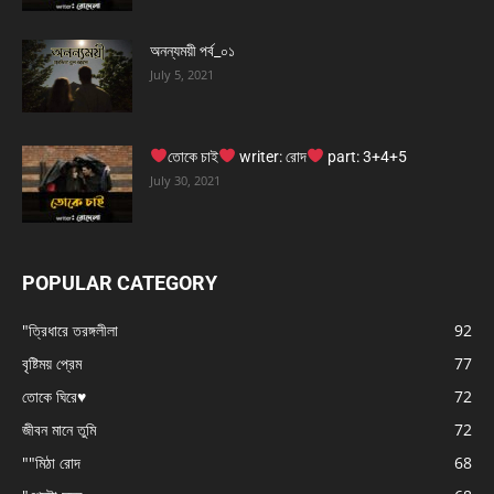
অনন্যময়ী পর্ব_০১
July 5, 2021
তোকে চাই
writer: রোদ
part: 3+4+5
July 30, 2021
POPULAR CATEGORY
"ত্রিধারে তরঙ্গলীলা
92
বৃষ্টিময় প্রেম
77
তোকে ঘিরে♥
72
জীবন মানে তুমি
72
""মিঠা রোদ
68